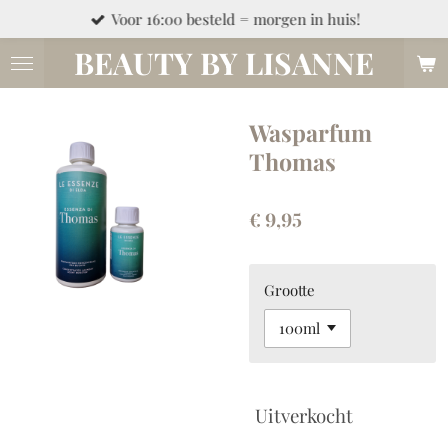
Voor 16:00 besteld = morgen in huis!
Ga
direct
BEAUTY BY LISANNE
naar
de
hoofdinhoud
Wasparfum
Thomas
€ 9,95
Grootte
Uitverkocht