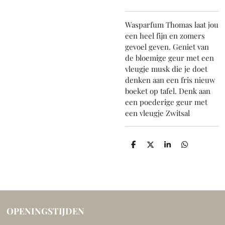
Wasparfum Thomas laat jou
een heel fijn en zomers
gevoel geven. Geniet van
de bloemige geur met een
vleugje musk die je doet
denken aan een fris nieuw
boeket op tafel. Denk aan
een poederige geur met
een vleugje Zwitsal
D
D
S
D
e
e
h
e
l
e
a
l
e
l
r
e
n
e
n
OPENINGSTIJDEN