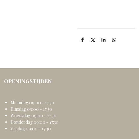
D
D
S
D
e
e
h
e
l
e
a
l
e
l
r
e
n
e
n
OPENINGSTIJDEN
Maandag 09:00 - 17:30
Dinsdag 09:00 - 17:30
Woensdag 09:00 - 17:30
Donderdag 09:00 - 17:30
Vrijdag 09:00 - 17:30