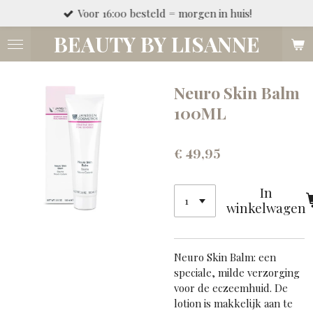
Voor 16:00 besteld = morgen in huis!
Ga
direct
BEAUTY BY LISANNE
naar
de
hoofdinhoud
Neuro Skin Balm
100ML
€ 49,95
In
winkelwagen
Neuro Skin Balm: een
speciale, milde verzorging
voor de eczeemhuid. De
lotion is makkelijk aan te