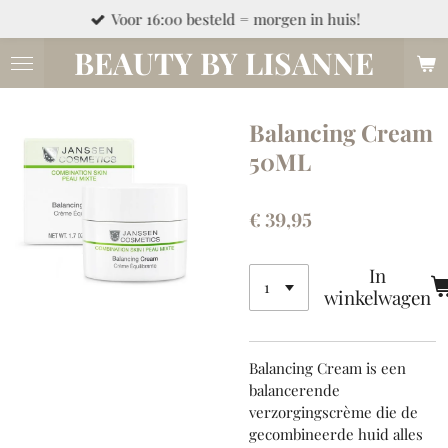
Voor 16:00 besteld = morgen in huis!
Ga
direct
BEAUTY BY LISANNE
naar
de
hoofdinhoud
Balancing Cream
50ML
€ 39,95
In
winkelwagen
Balancing Cream is een
balancerende
verzorgingscrème die de
gecombineerde huid alles