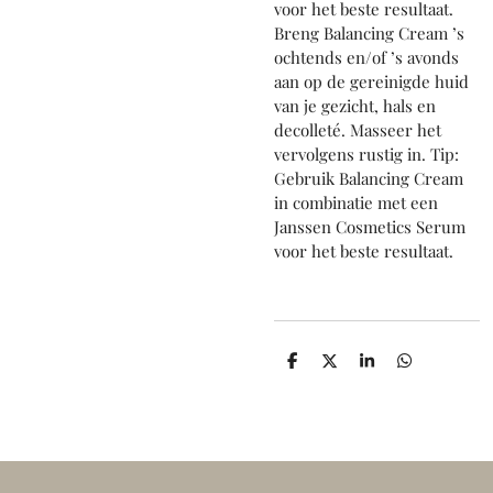
voor het beste resultaat.
Breng Balancing Cream ’s
ochtends en/of ’s avonds
aan op de gereinigde huid
van je gezicht, hals en
decolleté. Masseer het
vervolgens rustig in. Tip:
Gebruik Balancing Cream
in combinatie met een
Janssen Cosmetics Serum
voor het beste resultaat.
D
D
S
D
e
e
h
e
l
e
a
l
e
l
r
e
n
e
n