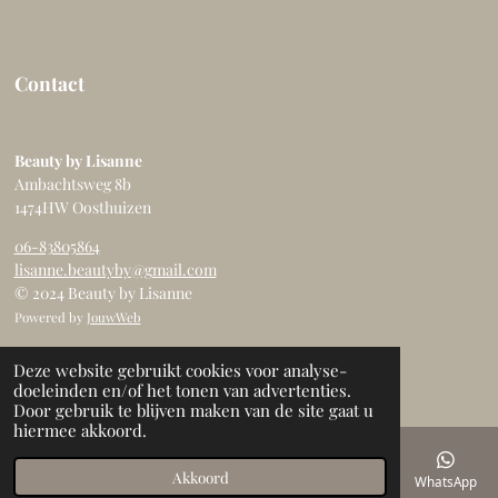
Contact
Beauty by Lisanne
Ambachtsweg 8b
1474HW Oosthuizen
06-83805864
lisanne.beautyby@gmail.com
© 2024 Beauty by Lisanne
Powered by
JouwWeb
Deze website gebruikt cookies voor analyse-
doeleinden en/of het tonen van advertenties.
Door gebruik te blijven maken van de site gaat u
hiermee akkoord.
Akkoord
E-mailadres
Telefoonnummer
Kaart
WhatsApp